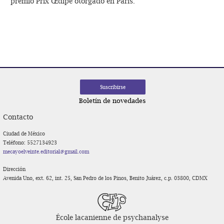
premio Prix Œdipe otorgado en París.
Navegación
de
entradas
Boletín de novedades
Contacto
Ciudad de México
Teléfono: 5527134923
mecayoelveinte.editorial@gmail.com
Dirección
Avenida Uno, ext. 62, int. 25, San Pedro de los Pinos, Benito Juárez, c.p. 03800, CDMX
École lacanienne de psychanalyse