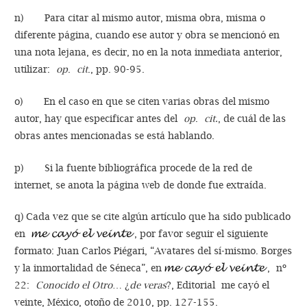
n) Para citar al mismo autor, misma obra, misma o
diferente página, cuando ese autor y obra se mencionó en
una nota lejana, es decir, no en la nota inmediata anterior,
utilizar:
op
.
cit
., pp. 90-95.
o) En el caso en que se citen varias obras del mismo
autor, hay que especificar antes del
op
.
cit.
, de cuál de las
obras antes mencionadas se está hablando.
p) Si la fuente bibliográfica procede de la red de
internet, se anota la página web de donde fue extraída.
q) Cada vez que se cite algún artículo que ha sido publicado
en
, por favor seguir el siguiente
formato: Juan Carlos Piégari, “Avatares del sí-mismo. Borges
y la inmortalidad de Séneca”, en
, nº
22:
Conocido el Otro
… ¿
de veras
?, Editorial me cayó el
veinte, México, otoño de 2010, pp. 127-155.