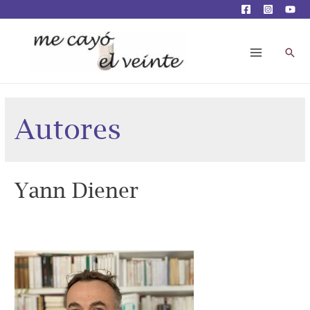
Busc
Main
Menu
Autores
Yann Diener