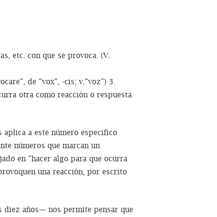
s, etc. con que se provoca. (V.
care”, de “vox”, -cis; v.“voz”) 3.
curra otra como reacción o respuesta
s aplica a este número específico
veinte números que marcan un
ajado en “hacer algo para que ocurra
 provoquen una reacción, por escrito
os diez años— nos permite pensar que