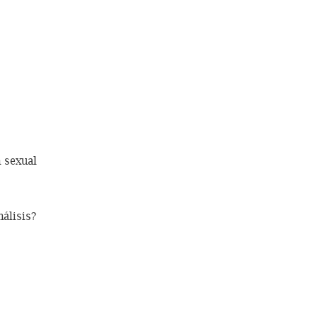
 sexual
nálisis?