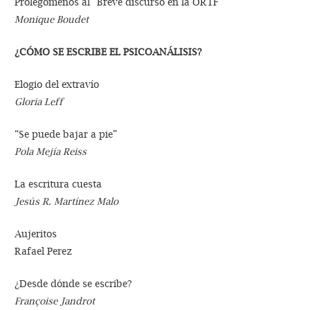
Prolegómenos al “Breve discurso en la ORTF”
Monique Boudet
¿CÓMO SE ESCRIBE EL PSICOANÁLISIS?
Elogio del extravío
Gloria Leff
“Se puede bajar a pie”
Pola Mejía Reiss
La escritura cuesta
Jesús R. Martínez Malo
Aujeritos
Rafael Perez
¿Desde dónde se escribe?
Françoise Jandrot