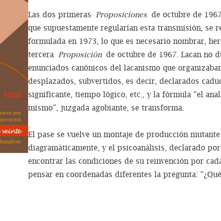
Las dos primeras
Proposiciones
de octubre de 1967 
que supuestamente regularían esta transmisión, se re
formulada en 1973, lo que es necesario nombrar, her
tercera
Proposición
de octubre de 1967. Lacan no du
enunciados canónicos del lacanismo que organizaba
desplazados, subvertidos, es decir, declarados cadu
significante, tiempo lógico, etc., y la fórmula “el an
mismo”, juzgada agobiante, se transforma.
El pase se vuelve un montaje de producción mutante 
diagramáticamente, y el psicoanálisis, declarado por
encontrar las condiciones de su reinvención por cada
pensar en coordenadas diferentes la pregunta: “¿Qué