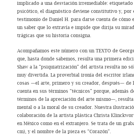
implicado a una desviación irremediable: etiquetad
psicótico, el diagnóstico deviene constitutivo y, por e
testimonio de Daniel H. para darse cuenta de cómo e
un saber que lo extravía e impide que dirija su mirad
trágicas que su historia consigna.
Acompañamos este número con un TEXTO de George B
que, hasta donde sabemos, resulta una primera edició
Shaw a la “psiquiatrización” del artista resulta no s
muy divertida. La proverbial ironía del escritor irlan
cosas —el arte, primero y su creador, después— de 
cuenta en sus términos “técnicos” porque, además d
términos de la apreciación del arte mismo—, resulta 
mental o a la moral de su creador. Nuestra ilustraci
colaboración de la artista plástica Christa Klinckwo
en México como en el extranjero. Se trata de un grab
cm), y el nombre de la pieza es “Corazón”.