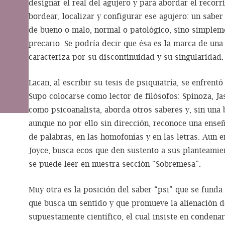
designar el real del agujero y para abordar el recorr
bordear, localizar y configurar ese agujero: un saber
de bueno o malo, normal o patológico, sino simplemen
precario. Se podría decir que ésa es la marca de una 
caracteriza por su discontinuidad y su singularidad.
Lacan, al escribir su tesis de psiquiatría, se enfrentó
Supo colocarse como lector de filósofos: Spinoza, Jas
como psicoanalista, aborda otros saberes y, sin una
aunque no por ello sin dirección, reconoce una enseñ
de palabras, en las homofonías y en las letras. Aun e
Joyce, busca ecos que den sustento a sus planteamie
se puede leer en nuestra sección “Sobremesa”.
Muy otra es la posición del saber “psi” que se funda 
que busca un sentido y que promueve la alienación d
supuestamente científico, el cual insiste en condena