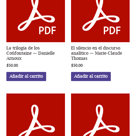
Sigmund
Freud
y
Otto
Rank
cantidad
La trilogía de los
El silencio en el discurso
Coûfontaine — Danielle
analítico — Marie-Claude
Arnoux
Thomas
$
50.00
$
50.00
Añadir al carrito
Añadir al carrito