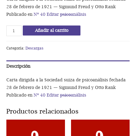
28 de febrero de 1921 — Sigmund Freud y Otto Rank
Publicado en
Nº 40 Editar
psico
análisis
Carta
Añadir al carrito
dirigida
a
Categoría:
Descargas
la
Sociedad
Descripción
suiza
de
Carta dirigida a la Sociedad suiza de psicoanálisis fechada
psicoanálisis
28 de febrero de 1921 — Sigmund Freud y Otto Rank
fechada
Publicado en
Nº 40 Editar
psico
análisis
28
de
Productos relacionados
febrero
de
1921
—