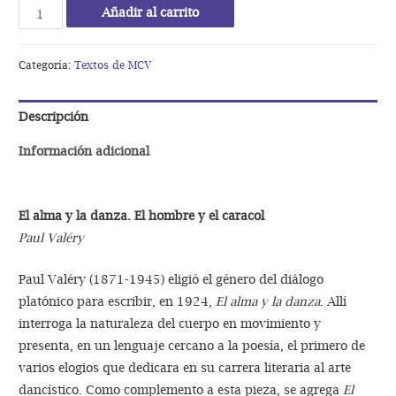
El
Añadir al carrito
alma
y
Categoría:
Textos de MCV
la
danza.
Descripción
El
hombre
Información adicional
y
el
caracol
El alma y la danza. El hombre y el caracol
cantidad
Paul Valéry
Paul Valéry (1871-1945) eligió el género del diálogo
platónico para escribir, en 1924,
El alma y la danza
. Allí
interroga la naturaleza del cuerpo en movimiento y
presenta, en un lenguaje cercano a la poesía, el primero de
varios elogios que dedicara en su carrera literaria al arte
dancístico. Como complemento a esta pieza, se agrega
El