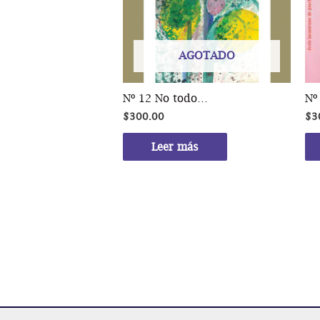
AGOTADO
Nº 12 No todo…
Nº
$
300.00
$
3
Leer más