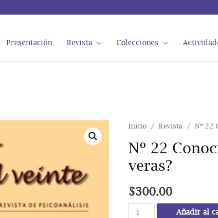
Presentación
Revista
Colecciones
Actividad
Inicio
/
Revista
/ Nº 22 C
Nº 22 Conoc
veras?
$
300.00
Nº
Añadir al c