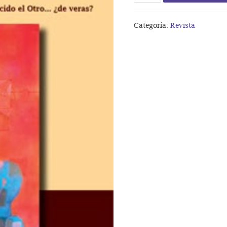
22
Conocido
Categoría:
Revista
el
Otro...
¿de
veras?
cantidad