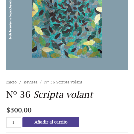
Inicio
/
Revista
/ Nº 36 Scripta volant
Nº 36
Scripta volant
$
300.00
Nº
Añadir al carrito
36