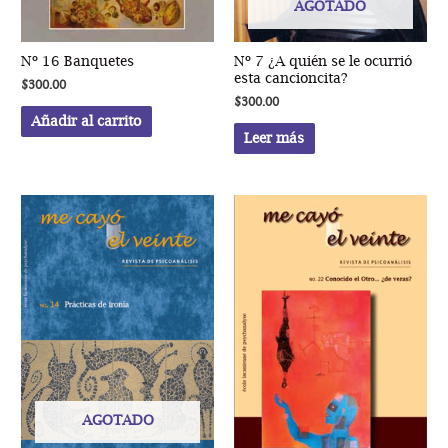
AGOTADO
Nº 16 Banquetes
Nº 7 ¿A quién se le ocurrió
esta cancioncita?
$
300.00
$
300.00
Añadir al carrito
Leer más
AGOTADO