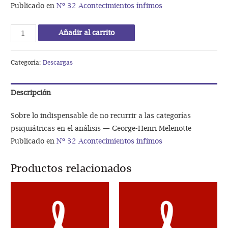
Publicado en
Nº 32 Acontecimientos ínfimos
Sobre
Añadir al carrito
lo
indispensable
Categoría:
Descargas
de
no
Descripción
recurrir
a
Sobre lo indispensable de no recurrir a las categorías
las
psiquiátricas en el análisis — George-Henri Melenotte
categorías
Publicado en
Nº 32 Acontecimientos ínfimos
psiquiátricas
en
Productos relacionados
el
análisis
—
George-
Henri