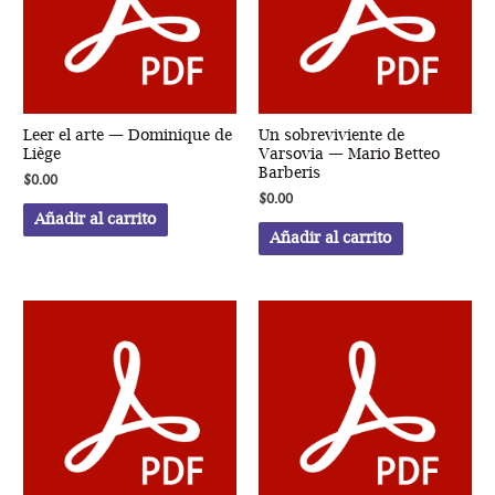
Melenotte
cantidad
Leer el arte — Dominique de
Un sobreviviente de
Liège
Varsovia — Mario Betteo
Barberis
$
0.00
$
0.00
Añadir al carrito
Añadir al carrito