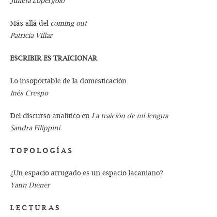
Julieta Lopérgolo
Más allá del
coming out
Patricia Villar
ESCRIBIR ES TRAICIONAR
Lo insoportable de la domesticación
Inés Crespo
Del discurso analítico en
La traición de mi lengua
Sandra Filippini
T O P O L O G Í A S
¿Un espacio arrugado es un espacio lacaniano?
Yann Diener
L E C T U R A S