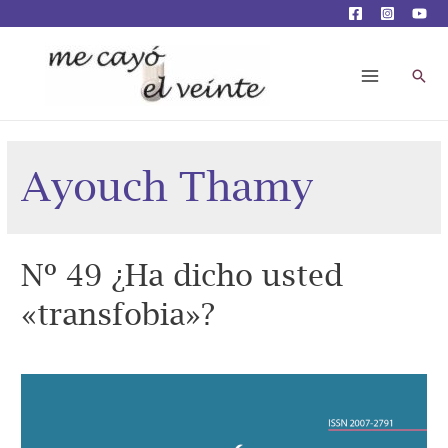
Busc
Main
Menu
Ayouch Thamy
Nº 49 ¿Ha dicho usted
«transfobia»?