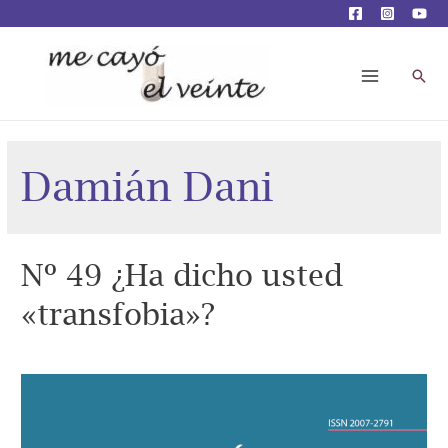
Busc
Main
Menu
Damián Dani
Nº 49 ¿Ha dicho usted
«transfobia»?