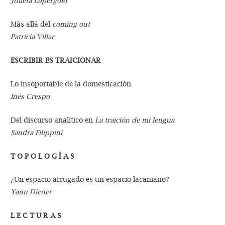
Julieta Lopérgolo
Más allá del
coming out
Patricia Villar
ESCRIBIR ES TRAICIONAR
Lo insoportable de la domesticación
Inés Crespo
Del discurso analítico en
La traición de mi lengua
Sandra Filippini
T O P O L O G Í A S
¿Un espacio arrugado es un espacio lacaniano?
Yann Diener
L E C T U R A S