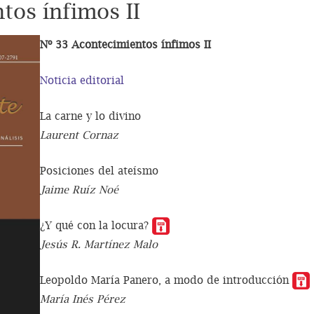
tos ínfimos II
Nº 33 Acontecimientos ínfimos II
Noticia editorial
La carne y lo divino
Laurent Cornaz
Posiciones del ateísmo
Jaime Ruíz Noé
¿Y qué con la locura?
Jesús R. Martínez Malo
Leopoldo María Panero, a modo de introducción
María Inés Pérez