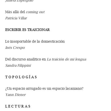
Julieta Lopérgolo
Más allá del
coming out
Patricia Villar
ESCRIBIR ES TRAICIONAR
Lo insoportable de la domesticación
Inés Crespo
Del discurso analítico en
La traición de mi lengua
Sandra Filippini
T O P O L O G Í A S
¿Un espacio arrugado es un espacio lacaniano?
Yann Diener
L E C T U R A S