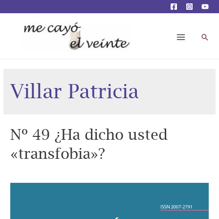
Busc
Main
Menu
Villar Patricia
Nº 49 ¿Ha dicho usted
«transfobia»?