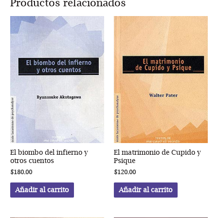
Productos relacionados
del
Código
Penal
cantidad
El biombo del infierno y
El matrimonio de Cupido y
otros cuentos
Psique
$
180.00
$
120.00
Añadir al carrito
Añadir al carrito