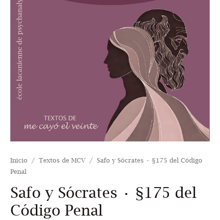
Inicio
/
Textos de MCV
/ Safo y Sócrates • §175 del Código
Penal
Safo y Sócrates • §175 del
Código Penal